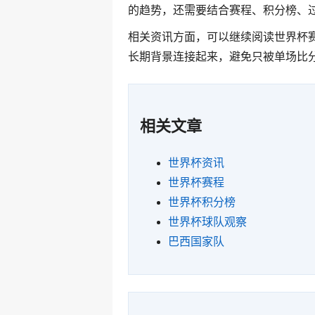
的趋势，还需要结合赛程、积分榜、
相关资讯方面，可以继续阅读世界杯
长期背景连接起来，避免只被单场比
相关文章
世界杯资讯
世界杯赛程
世界杯积分榜
世界杯球队观察
巴西国家队