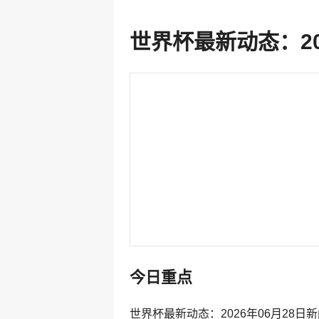
世界杯最新动态：20
今日重点
世界杯最新动态：2026年06月2