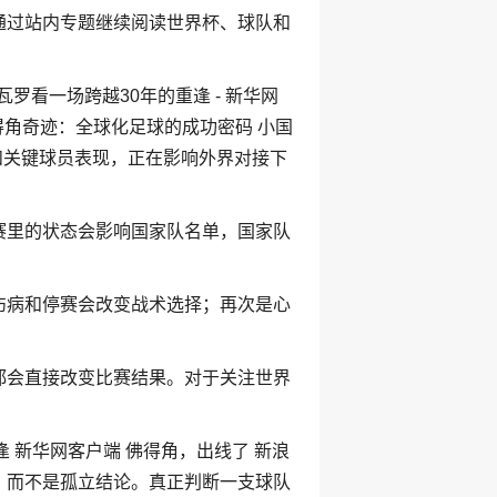
通过站内专题继续阅读世界杯、球队和
罗看一场跨越30年的重逢 - 新华网
佛得角奇迹：全球化足球的成功密码 小国
和关键球员表现，正在影响外界对接下
赛里的状态会影响国家队名单，国家队
伤病和停赛会改变战术选择；再次是心
都会直接改变比赛结果。对于关注世界
 新华网客户端 佛得角，出线了 新浪
索，而不是孤立结论。真正判断一支球队