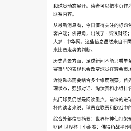
和球员动态展开。读者可以把本页作
联赛内容。
从最新消息看，今日值得关注的标题包括
客户端；佛得角，出线了 - 新浪财经
大梦 - 中华网。这些信息虽然来自
来比赛走势的判断。
历史背景方面，足球新闻不能只看单
赛事里的表现也会改变球员在转会市
近期动态需要结合多个维度观察。首
理状态，强强对话、淘汰赛和小组排
热门球员仍然是阅读重点。前锋的进
杯的读者来说，球员在联赛和欧战中
综合外部信息摘要：世界杯神仙打架预测
财经 世界杯丨小组赛：佛得角战平沙