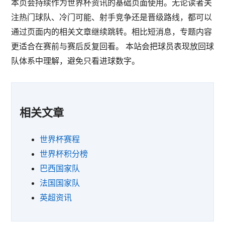
本页会持续作为世界杯资讯的基础页面使用。无论读者关
注热门球队、冷门可能、射手竞争还是晋级路线，都可以
通过页面内的相关文章继续跳转。相比短消息，专题内容
更适合在赛前与赛后反复回看。 本站会把球员表现放回球
队体系中理解，避免只看进球数字。
相关文章
世界杯赛程
世界杯积分榜
巴西国家队
法国国家队
英超资讯