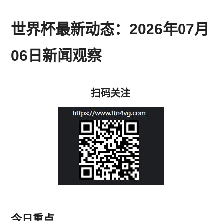
世界杯最新动态：2026年07月
06日新闻观察
扫码关注
今日重点