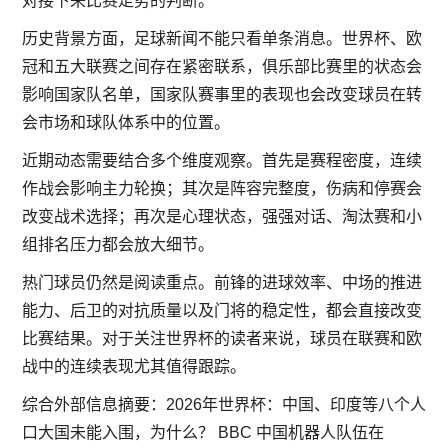
对接下来比赛走势的判断。
历史背景方面，足球新闻不能只看单条消息。世界杯、欧
冠和五大联赛之间存在紧密联系，俱乐部比赛里的状态会
影响国家队名单，国家队赛事里的表现也会改变球员在转
会市场和球队体系中的位置。
近期动态需要结合多个维度观察。首先是赛程密度，连续
作战会影响主力轮换；其次是阵容完整度，伤病和停赛会
改变战术选择；再次是心理状态，强强对话、淘汰赛和小
组排名压力都会放大细节。
热门球员仍然是阅读重点。前锋的进球效率、中场的推进
能力、后卫的对抗质量以及门将的稳定性，都会直接改变
比赛结果。对于关注世界杯的读者来说，球员在联赛和欧
战中的连续表现尤其值得跟踪。
综合外部信息摘要：2026年世界杯：中国、印度等八个人
口大国未能入围，为什么？ BBC 中国机器人队伍在