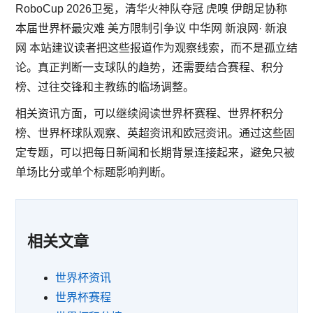
RoboCup 2026卫冕，清华火神队夺冠 虎嗅 伊朗足协称
本届世界杯最灾难 美方限制引争议 中华网 新浪网· 新浪
网 本站建议读者把这些报道作为观察线索，而不是孤立结
论。真正判断一支球队的趋势，还需要结合赛程、积分
榜、过往交锋和主教练的临场调整。
相关资讯方面，可以继续阅读世界杯赛程、世界杯积分
榜、世界杯球队观察、英超资讯和欧冠资讯。通过这些固
定专题，可以把每日新闻和长期背景连接起来，避免只被
单场比分或单个标题影响判断。
相关文章
世界杯资讯
世界杯赛程