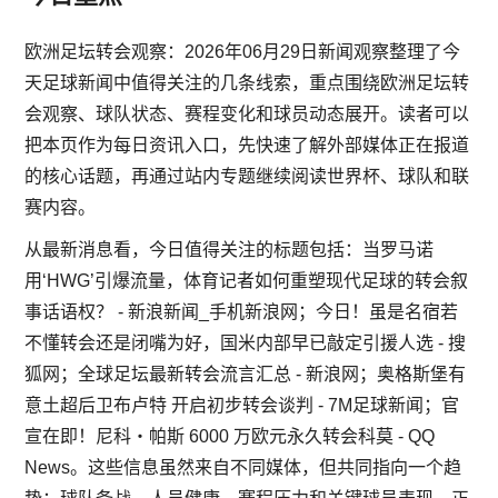
欧洲足坛转会观察：2026年06月29日新闻观察整理了今
天足球新闻中值得关注的几条线索，重点围绕欧洲足坛转
会观察、球队状态、赛程变化和球员动态展开。读者可以
把本页作为每日资讯入口，先快速了解外部媒体正在报道
的核心话题，再通过站内专题继续阅读世界杯、球队和联
赛内容。
从最新消息看，今日值得关注的标题包括：当罗马诺
用‘HWG’引爆流量，体育记者如何重塑现代足球的转会叙
事话语权？ - 新浪新闻_手机新浪网；今日！虽是名宿若
不懂转会还是闭嘴为好，国米内部早已敲定引援人选 - 搜
狐网；全球足坛最新转会流言汇总 - 新浪网；奥格斯堡有
意土超后卫布卢特 开启初步转会谈判 - 7M足球新闻；官
宣在即！尼科・帕斯 6000 万欧元永久转会科莫 - QQ
News。这些信息虽然来自不同媒体，但共同指向一个趋