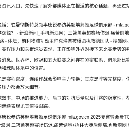
日资讯入口，先快速了解外部媒体正在报道的核心话题，再通过
驻曼彻斯特总领事唐锐参访英超埃弗顿足球俱乐部 - mfa.gov.
辑？ - 新浪新闻_手机新浪网；三笘薫英超赛场伤退,痛苦倒地+
边路 - 体坛；前利物浦功勋主帅克洛普被曝愿执教德国队 - 搜
、赛程压力和关键球员表现，正在影响外界对接下来比赛走势的
条消息。世界杯、欧冠和五大联赛之间存在紧密联系，俱乐部比
场和球队体系中的位置。
先是赛程密度，连续作战会影响主力轮换；其次是阵容完整度，
名压力都会放大细节。
球效率、中场的推进能力、后卫的对抗质量以及门将的稳定性，
的连续表现尤其值得跟踪。
参访英超埃弗顿足球俱乐部 mfa.gov.cn 2025夏窗转会费
浪网 三笘薫英超赛场伤退,痛苦倒地+捂住大腿后侧离场 新浪网 