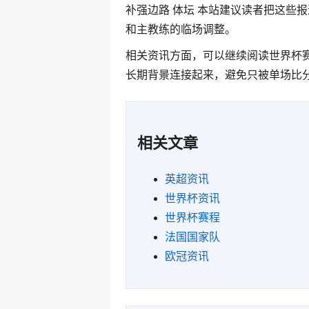
补强边路 体坛 本站建议读者把这些
和主教练的临场调整。
相关资讯方面，可以继续阅读世界杯
长期背景连接起来，避免只被单场比
相关文章
英超资讯
世界杯资讯
世界杯赛程
法国国家队
欧冠资讯