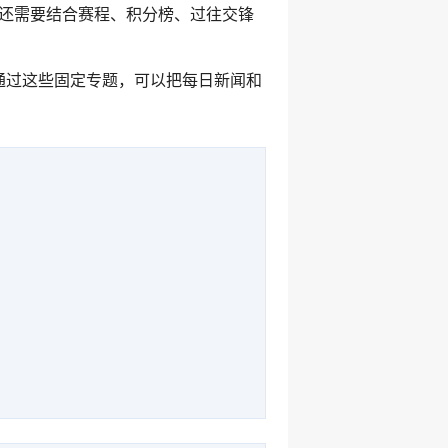
，还需要结合赛程、积分榜、过往交锋
通过这些固定专题，可以把每日新闻和