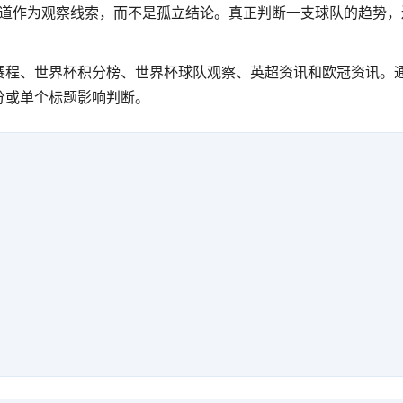
报道作为观察线索，而不是孤立结论。真正判断一支球队的趋势
赛程、世界杯积分榜、世界杯球队观察、英超资讯和欧冠资讯。
分或单个标题影响判断。