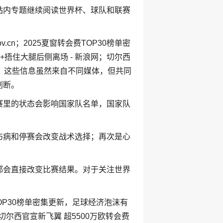
站内专题继续阅读世界杯、球队和联赛
cn；2025夏窗转会费TOP30榜单密
捂住大腿后侧离场 - 新浪网；切尔西
狐网。这些信息虽然来自不同媒体，但共同
判断。
赛里的状态会影响国家队名单，国家队
伤病和停赛会改变战术选择；再次是心
都会直接改变比赛结果。对于关注世界
TOP30榜单密集更新，足球经济泡沫有
切尔西官宣新飞翼 超5500万欧转会费