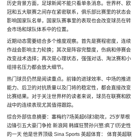
历史背景方面，足球新闻不能只看单条消息。世界杯、欧
冠和五大联赛之间存在紧密联系，俱乐部比赛里的状态会
影响国家队名单，国家队赛事里的表现也会改变球员在转
会市场和球队体系中的位置。
近期动态需要结合多个维度观察。首先是赛程密度，连续
作战会影响主力轮换；其次是阵容完整度，伤病和停赛会
改变战术选择；再次是心理状态，强强对话、淘汰赛和小
组排名压力都会放大细节。
热门球员仍然是阅读重点。前锋的进球效率、中场的推进
能力、后卫的对抗质量以及门将的稳定性，都会直接改变
比赛结果。对于关注世界杯的读者来说，球员在联赛和欧
战中的连续表现尤其值得跟踪。
综合外部信息摘要：塞梅约7场英超6球3助攻，25岁草根
边锋引五大豪门争抢 新浪网 韩媒狂赞孙兴慜:疯了!历史性
的一天 他是世界顶级 Sina Sports 英超体育： 体育英超联