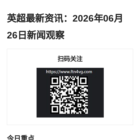
英超最新资讯：2026年06月
26日新闻观察
扫码关注
今日重点