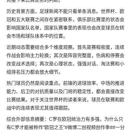
对接下来比赛走势的判断。
历史背景方面，足球新闻不能只看单条消息。世界杯、欧
冠和五大联赛之间存在紧密联系，俱乐部比赛里的状态会
影响国家队名单，国家队赛事里的表现也会改变球员在转
会市场和球队体系中的位置。
近期动态需要结合多个维度观察。首先是赛程密度，连续
作战会影响主力轮换；其次是阵容完整度，伤病和停赛会
改变战术选择；再次是心理状态，强强对话、淘汰赛和小
组排名压力都会放大细节。
热门球员仍然是阅读重点。前锋的进球效率、中场的推进
能力、后卫的对抗质量以及门将的稳定性，都会直接改变
比赛结果。对于关注世界杯的读者来说，球员在联赛和欧
战中的连续表现尤其值得跟踪。
综合外部信息摘要：C罗在欧冠统治力有多强，为什么只
有C罗才能被称作“欧冠之王”#微博二创视频创作季##一分