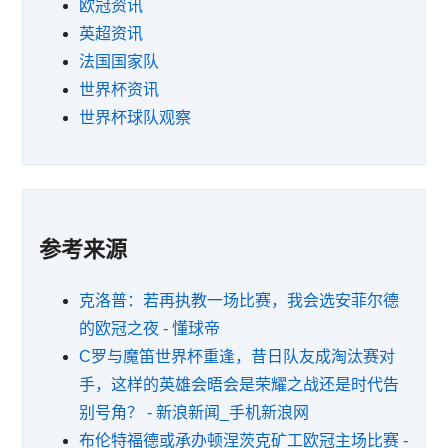
欧冠资讯
英超资讯
法国国家队
世界杯资讯
世界杯球队观察
参考来源
克洛普：若再执教一场比赛，我会选安菲尔德
的欧冠之夜 - 懂球帝
C罗与魔笛世界杯重逢，昔日队友成淘汰赛对
手，这样的英雄会晤会是荣耀之战还是时代告
别号角？ - 新浪新闻_手机新浪网
布伦特福德或承办顿涅茨克矿工欧冠主场比赛 -