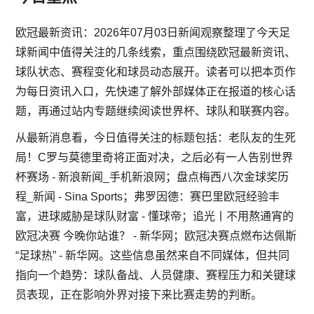
欧冠最新资讯：2026年07月03日新闻观察整理了今天足
球新闻中值得关注的几条线索，重点围绕欧冠最新资讯、
球队状态、赛程变化和球员动态展开。读者可以把本页作
为每日资讯入口，先快速了解外部媒体正在报道的核心话
题，再通过站内专题继续阅读世界杯、球队和联赛内容。
从最新消息看，今日值得关注的标题包括：老队友的生死
局！C罗与莫德里奇将正面对决，之后必有一人告别世界
杯赛场 - 新浪新闻_手机新浪网；盘点梅西八次金球奖历
程_新闻 - Sina Sports；弗罗因德：赛巴里欧冠经验丰
富，进球威胁是球队财富 - 懂球帝；追光丨不用熬通宵的
欧冠决赛 今晚你站谁？ - 新华网；欧冠决赛点燃布达佩斯
“足球热” - 新华网。这些信息虽然来自不同媒体，但共同
指向一个趋势：球队备战、人员健康、赛程压力和关键球
员表现，正在影响外界对接下来比赛走势的判断。