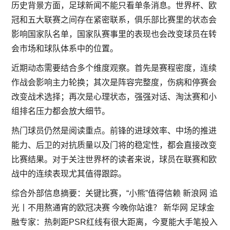
历史背景方面，足球新闻不能只看单条消息。世界杯、欧
冠和五大联赛之间存在紧密联系，俱乐部比赛里的状态会
影响国家队名单，国家队赛事里的表现也会改变球员在转
会市场和球队体系中的位置。
近期动态需要结合多个维度观察。首先是赛程密度，连续
作战会影响主力轮换；其次是阵容完整度，伤病和停赛会
改变战术选择；再次是心理状态，强强对话、淘汰赛和小
组排名压力都会放大细节。
热门球员仍然是阅读重点。前锋的进球效率、中场的推进
能力、后卫的对抗质量以及门将的稳定性，都会直接改变
比赛结果。对于关注世界杯的读者来说，球员在联赛和欧
战中的连续表现尤其值得跟踪。
综合外部信息摘要：关键比赛，“小熊”值得信赖 新浪网 追
光丨不用熬通宵的欧冠决赛 今晚你站谁？ 新华网 足球金
融专家：热刺距PSR红线有很大距离，今夏能大手笔投入