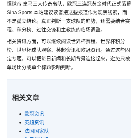
懂球帝 皇马三大传奇离队，欧冠三连冠黄金时代正式落幕
Sina Sports 本站建议读者把这些报道作为观察线索，而
不是孤立结论。真正判断一支球队的趋势，还需要结合赛
程、积分榜、过往交锋和主教练的临场调整。
相关资讯方面，可以继续阅读世界杯赛程、世界杯积分
榜、世界杯球队观察、英超资讯和欧冠资讯。通过这些固
定专题，可以把每日新闻和长期背景连接起来，避免只被
单场比分或单个标题影响判断。
相关文章
欧冠资讯
英超资讯
法国国家队