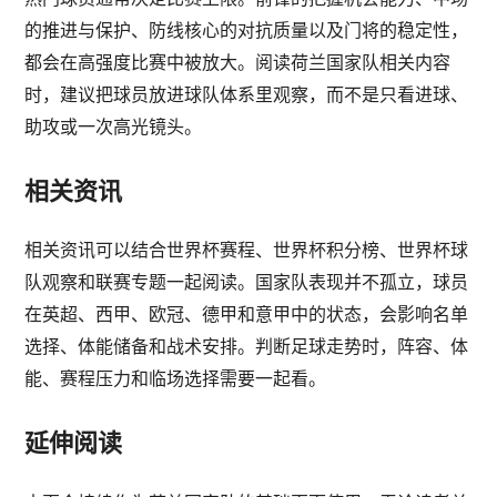
的推进与保护、防线核心的对抗质量以及门将的稳定性，
都会在高强度比赛中被放大。阅读荷兰国家队相关内容
时，建议把球员放进球队体系里观察，而不是只看进球、
助攻或一次高光镜头。
相关资讯
相关资讯可以结合世界杯赛程、世界杯积分榜、世界杯球
队观察和联赛专题一起阅读。国家队表现并不孤立，球员
在英超、西甲、欧冠、德甲和意甲中的状态，会影响名单
选择、体能储备和战术安排。判断足球走势时，阵容、体
能、赛程压力和临场选择需要一起看。
延伸阅读